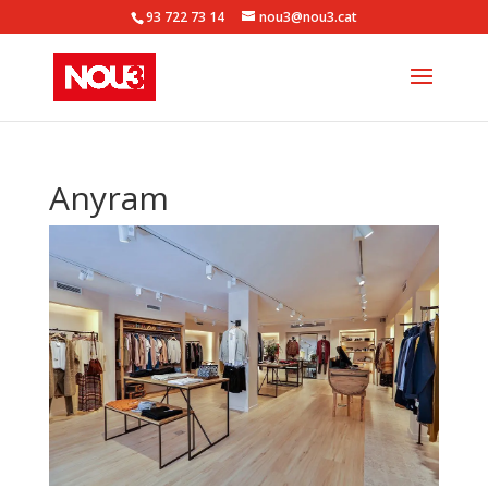
93 722 73 14
nou3@nou3.cat
Anyram