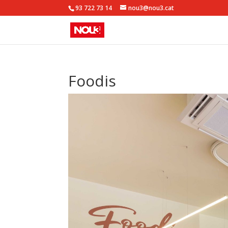
93 722 73 14
nou3@nou3.cat
Foodis