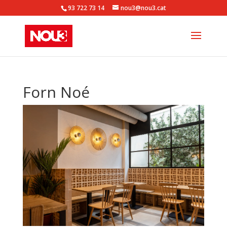
93 722 73 14
nou3@nou3.cat
Forn Noé