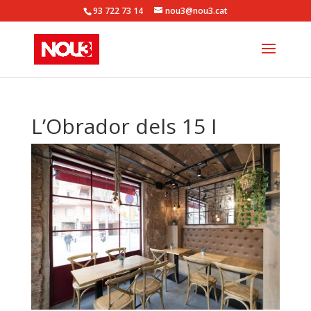
93 722 73 14
nou3@nou3.cat
L’Obrador dels 15 I